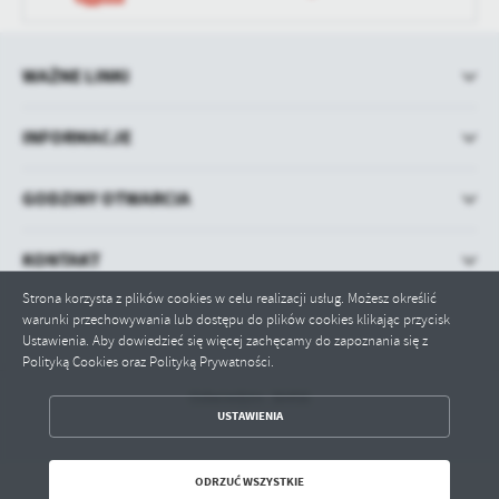
WAŻNE LINKI
INFORMACJE
GODZINY OTWARCIA
KONTAKT
Strona korzysta z plików cookies w celu realizacji usług. Możesz określić
warunki przechowywania lub dostępu do plików cookies klikając przycisk
Ustawienia. Aby dowiedzieć się więcej zachęcamy do zapoznania się z
Polityką Cookies oraz Polityką Prywatności.
Odwiedzin: 36456
ZAPISZ WYBRANE
USTAWIENIA
ODRZUĆ WSZYSTKIE
ODRZUĆ WSZYSTKIE