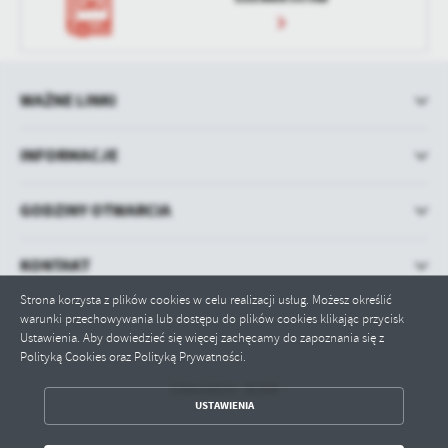
WAŻNE LINKI
INFORMACJE
GODZINY OTWARCIA
KONTAKT
Strona korzysta z plików cookies w celu realizacji usług. Możesz określić
warunki przechowywania lub dostępu do plików cookies klikając przycisk
Ustawienia. Aby dowiedzieć się więcej zachęcamy do zapoznania się z
Polityką Cookies oraz Polityką Prywatności.
Odwiedzin: 36398
ZAPISZ WYBRANE
USTAWIENIA
ODRZUĆ WSZYSTKIE