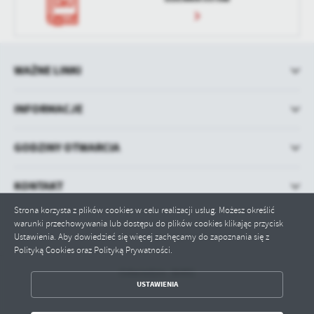
WAŻNE LINKI
INFORMACJE
GODZINY OTWARCIA
KONTAKT
Strona korzysta z plików cookies w celu realizacji usług. Możesz określić
warunki przechowywania lub dostępu do plików cookies klikając przycisk
Ustawienia. Aby dowiedzieć się więcej zachęcamy do zapoznania się z
Polityką Cookies oraz Polityką Prywatności.
Odwiedzin: 36491
ZAPISZ WYBRANE
USTAWIENIA
ODRZUĆ WSZYSTKIE